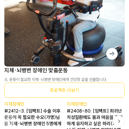
지체·뇌병변 장애인 맞춤운동
💪 운동이 필요한 지체·뇌병변 장애인에게 건강한 삶을 선물합니다.
프로젝트 더보기
지체장애인
지체장애인
#2412-3. [임팩트] 수술 이후
#2408-80. [임팩트] 희귀난
운동이 꼭 필요한 수오(가명)님
치성질환에도 몸과 마음을 건강
등 지체·뇌병변 장애인 5명에게
하게 유지하고 싶은 하리(가명)