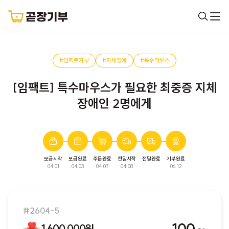
#임팩트기부
#지체장애
#특수마우스
[임팩트] 특수마우스가 필요한 최중증 지체
장애인 2명에게
모금시작
모금완료
주문완료
전달시작
전달완료
기부완료
04.01
04.03
04.07
04.08
06.12
특수마우스
모금이 완료되었습니다.
새로운 모금함이 오픈되면 알림을 받을 수 있도록 알림을 신
청해주세요!
#2604-5
알림신청하기
1,600,000원