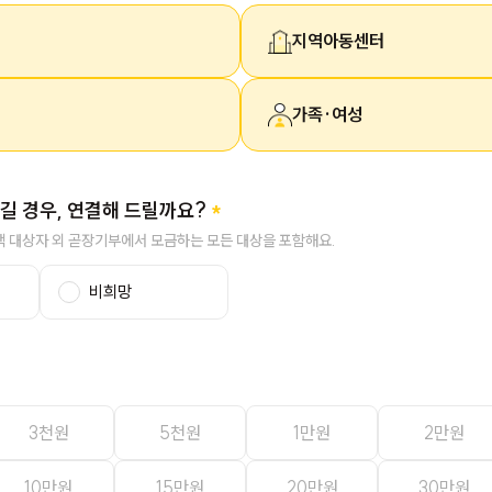
지역아동센터
가족·여성
길 경우, 연결해 드릴까요?
택 대상자 외 곧장기부에서 모금하는 모든 대상을 포함해요.
비희망
3천원
5천원
1만원
2만원
10만원
15만원
20만원
30만원