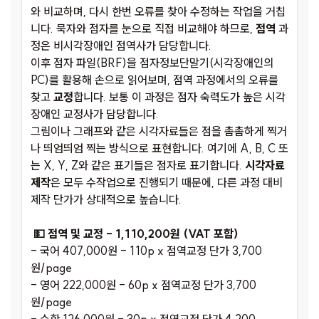
와 비교하며, 다시 한번 오류를 찾아 수정하는 작업을 거칩
니다. 묵자와 점자를 눈으로 직접 비교해야 하므로,
점역
과
정은 비시각장애인 점역사가 담당합니다.
이후 점자 파일(BRF)을 점자정보단말기(시각장애인의
PC)를 활용해 손으로 읽어보며, 점역 과정에서의 오류를
찾고
교정
합니다. 보통 이 과정은 점자 숙력도가 높은 시각
장애인 교정사가 담당합니다.
그림이나 그래프와 같은 시각자료들은 점을 촘촘하게 찍거
나 띄엄띄엄 찍는 방식으로 표현합니다. 여기에 A, B, C 또
는 X, Y, Z와 같은 표기들은 점자로 표기합니다.
시각자료
제작
은 모두 수작업으로 진행되기 때문에, 다른 과정 대비
제작 단가가 상대적으로 높습니다.
💵 점역 및 교정 - 1,110,200원 (VAT 포함)
- 국어 407,000원 - 110p x 점역교정 단가 3,700
원/page
- 영어 222,000원 - 60p x 점역교정 단가 3,700
원/page