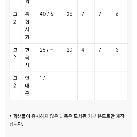
학
고
통
40 / 6
25
7
7
6
2
합
사
회
고
한
25 / -
20
4
7
3
2
국
사
고
안
1 / -
-
2
내
문
* 학생들이 응시하지 않은 과목은 도서관 기부 용도로만 제작
됩니다.