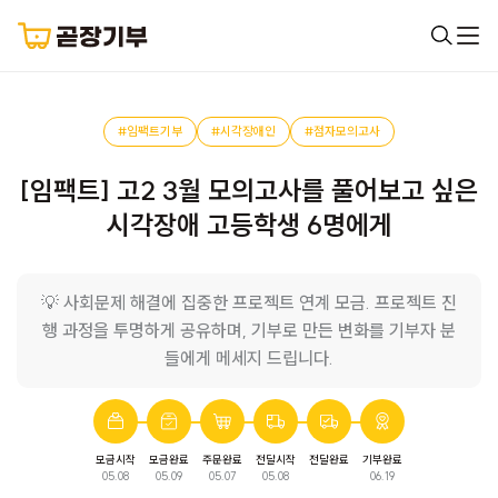
#임팩트기부
#시각장애인
#점자모의고사
[임팩트] 고2 3월 모의고사를 풀어보고 싶은
시각장애 고등학생 6명에게
💡 사회문제 해결에 집중한 프로젝트 연계 모금. 프로젝트 진
행 과정을 투명하게 공유하며, 기부로 만든 변화를 기부자 분
들에게 메세지 드립니다.
모금시작
모금완료
주문완료
전달시작
전달완료
기부완료
05.08
05.09
05.07
05.08
06.19
점자모의고사
모금이 완료되었습니다.