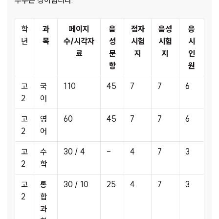
부수는 상이합니다.
학
과
페이지
음
점자
음성
응
년
목
수/시각자
성
시험
시험
시
료
문
지
지
인
항
원
고
국
110
45
7
7
6
2
어
고
영
60
45
7
7
6
2
어
고
수
30 / 4
-
4
7
3
2
학
고
통
30 / 10
25
4
7
3
2
합
과