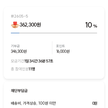
새로운 모금함이 오픈되면 알림을 받을 수 있도록 알림을 신
청해주세요!
#2605-5
알림신청하기
10
362,300원
%
기부금
포인트
346,300원
16,000원
모금기간
1일 3시간 36분 57초
총 참여인원
11명
재단부담금
배송비, 가격상승, 100원 미만
0원