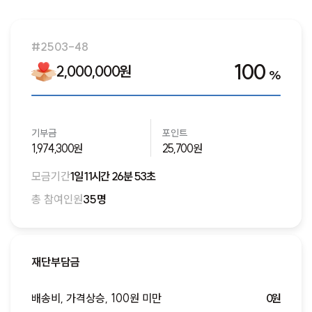
새로운 모금함이 오픈되면 알림을 받을 수 있도록 알림을 신
청해주세요!
#2503-48
알림신청하기
100
2,000,000원
%
기부금
포인트
1,974,300원
25,700원
모금기간
1일 11시간 26분 53초
총 참여인원
35명
재단부담금
배송비, 가격상승, 100원 미만
0원