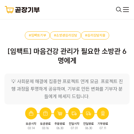
#임팩트기부
#소방관심리상담
#심리상담지원
[임팩트] 마음건강 관리가 필요한 소방관 6
명에게
💡 사회문제 해결에 집중한 프로젝트 연계 모금. 프로젝트 진
행 과정을 투명하게 공유하며, 기부로 만든 변화를 기부자 분
들에게 메세지 드립니다.
모금시작
모금완료
주문완료
전달시작
전달완료
기부완료
03.14
03.16
06.30
07.01
06.30
07.11
심리상담
모금이 완료되었습니다.